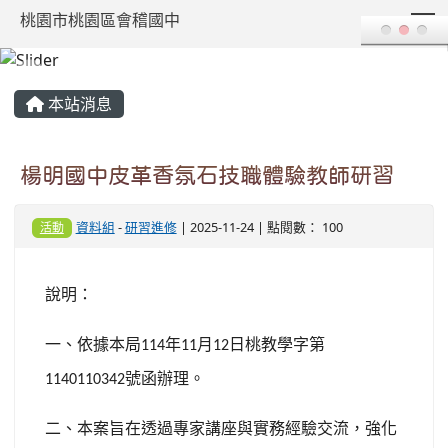
T
桃園市桃園區會稽國中
:::
本站消息
楊明國中皮革香氛石技職體驗教師研習
資料組
-
研習進修
| 2025-11-24 | 點閱數： 100
活動
說明：
一、依據本局
年
月
日桃教學字第
114
11
12
號函辦理。
1140110342
二、本案旨在透過專家講座與實務經驗交流，強化