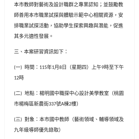
本市教師對藝術及設計職群之專業認知；並鼓勵教
師善用本市職業試探與體驗示範中心相關資源，安
排職業試探活動，協助學生探索興趣與潛能，促進
其多元適性發展。
三、本案研習資訊如下：
一
時間：
年
月
日（星期四）上午
時至下午
(
)
115
1
8
9
時
12
二
地點：楊明國中職探中心設計美學教室（桃園
(
)
市楊梅區新農街
號
棟
樓）
337
A
2
三
對象：本市國中教師（藝術領域、輔導領域及
(
)
九年級導師優先錄取）