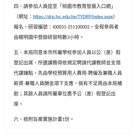
四、請參加人員逕至「桃園市教育發展入口網」
（網址：
）
https://drp.tyc.edu.tw/TYDRP/Index.aspx
報名，研習編號：
，全程參與者
J00031-251100002
由楊明國中登錄研習時數
小時。
3
五、本局同意本市所屬學校參加人員以公（差）假
登記出席，所遺課務得依規定聘請代課教師並支領
代課鐘點，先由學校預算用人費用
聘僱及兼職人員
-
薪資
兼職人員酬金項下支應，倘有不足再由本局補
-
助；其餘人員請所屬單位惠予公（差）假登記出
席。
六、檢附旨案實施計畫
份。
1