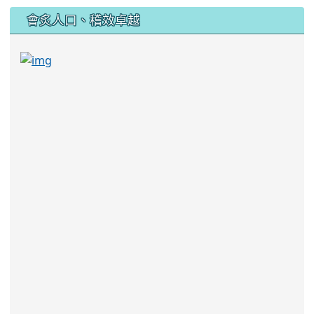
:::
會炙人口、稽效卓越
link to https://sites.google.com/kjjhs.tyc.edu
link to https://sites.google.com/kjjhs.tyc.edu.tw/k