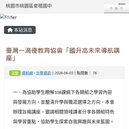
T
桃園市桃園區會稽國中
:::
本站消息
臺灣一滴優教育協會「國升高未來導航講
座」
資料組
-
升學資訊
| 2026-06-03 | 點閱數： 76
活動
一、為協助學生瞭解
課綱下各類組之學習內容
108
與發展方向，並釐清升學與職涯選擇之方向，本會
辦理旨揭講座，邀請相關領域講者分享各類組特色
與學習重點，協助學生探索自我興趣與未來藍圖。