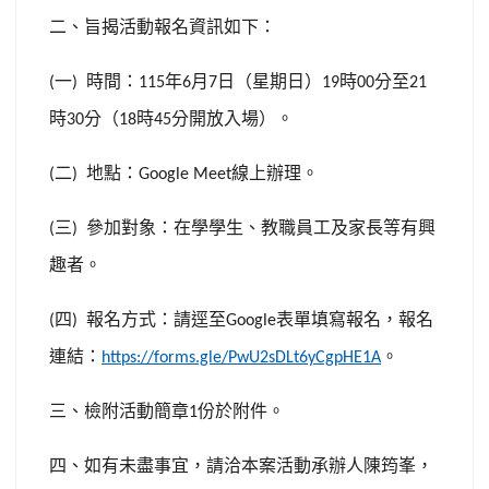
二、旨揭活動報名資訊如下：
一
時間：
年
月
日（星期日）
時
分至
(
)
115
6
7
19
00
21
時
分（
時
分開放入場）。
30
18
45
二
地點：
線上辦理。
(
)
Google Meet
三
參加對象：在學學生、教職員工及家長等有興
(
)
趣者。
四
報名方式：請逕至
表單填寫報名，報名
(
)
Google
連結：
。
https://forms.gle/PwU2sDLt6yCgpHE1A
三、檢附活動簡章
份於附件。
1
四、如有未盡事宜，請洽本案活動承辦人陳筠峯，