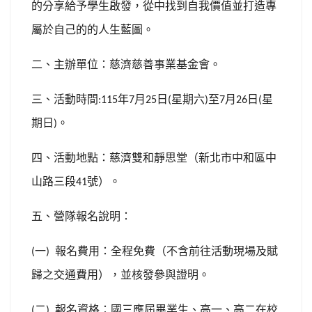
的分享給予學生啟發，從中找到自我價值並打造專
屬於自己的的人生藍圖。
二、主辦單位：慈濟慈善事業基金會。
三、活動時間
年
月
日
星期六
至
月
日
星
:115
7
25
(
)
7
26
(
期日
。
)
四、活動地點：慈濟雙和靜思堂（新北市中和區中
山路三段
號）。
41
五、營隊報名說明：
一
報名費用：全程免費（不含前往活動現場及賦
(
)
歸之交通費用），並核發參與證明。
二
報名資格：國三應屆畢業生、高一、高二在校
(
)