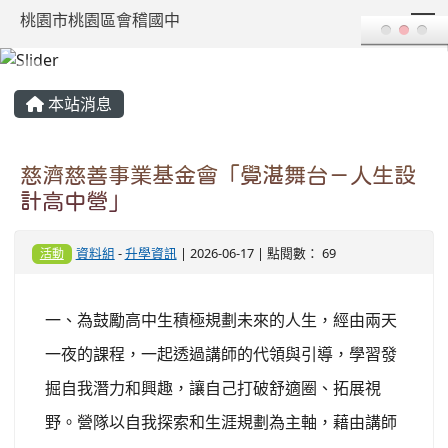
T
桃園市桃園區會稽國中
:::
本站消息
慈濟慈善事業基金會「覺湛舞台－人生設
計高中營」
資料組
-
升學資訊
| 2026-06-17 | 點閱數： 69
活動
一、為鼓勵高中生積極規劃未來的人生，經由兩天
一夜的課程，一起透過講師的代領與引導，學習發
掘自我潛力和興趣，讓自己打破舒適圈、拓展視
野。營隊以自我探索和生涯規劃為主軸，藉由講師