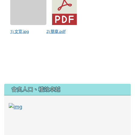
1) 文宣.jpg
2) 簡章.pdf
:::
會炙人口、稽效卓越
link to https://sites.google.com/kjjhs.tyc.edu
link to https://sites.google.com/kjjhs.tyc.edu.tw/k