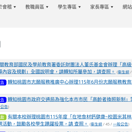
於會稽
教職員區
學生專區
家長專區
網
s.tyc.edu.tw/kjjhsnews/%E9%A6%96%E9%A0%81
表
關教育部國民及學前教育署委託財團法人董氏基金會辦理「高級
導內容及規劃」全國說明會，請轉知所屬參加，請查照。
(
衛生組
/
edu.tw/kjjhsnews/%E9%A6%96%E9%A0%81
轉知桃園市志願服務推廣中心辦理115年6月份志願服務教
公告
轉知桃園市政府交通局為強化本市市民「高齡者換照新制」
公告
般公告
)
有關本校辦理桃園市115年度「在地食材鈣健康~校園米其
活動
選活動，鼓勵各校學生踴躍投票，請 查照。
(
衛生組
/ 45 /
一般公告
)