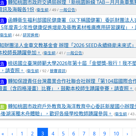
轉知桃園市政府交通局辦理「新桃園幹線 TAB－月月乘車
公告
資訊及海報各1份
(
衛生組
/ 49 /
一般公告
)
函轉衛生福利部國民健康署（以下稱國健署）委託財團法人
公告
115年度青少年性健康促進增能及衛教素材推廣應用研習課程」
(
衛生組
/ 44 /
研習進修
)
知財團法人金車文教基金會 辦理「2026 SEED永續綠能未來
本校師長踴躍參加。
(
衛生組
/ 41 /
一般公告
)
檢送國立臺灣師範大學2026年第十屆「金塑獎-我行！我不
公告
份，請查照。
(
衛生組
/ 92 /
競賽資訊
)
轉知保證責任台灣農業合作社聯合社辦理「第104屆國際合
公告
繪畫（含四格漫畫）比賽」，鼓勵本校師生踴躍參賽，請查照。
轉知桃園市政府戶外教育及海洋教育中心委託新屋國小辦理
活動
─後湖溪獨木舟體驗」，歡迎各級學校教師踴躍參與。
(
衛生組
/ 43
(current)
«
‹
1
2
3
4
5
6
7
8
9
10
›