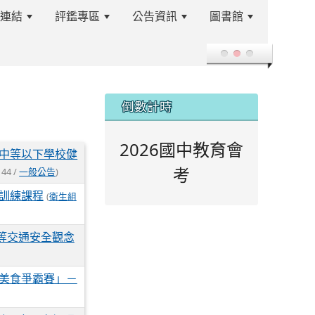
站連結
評鑑專區
公告資訊
圖書館
登入
:::
倒數計時
2026國中教育會
中等以下學校健
考
 44 /
一般公告
)
育訓練課程
(
衛生組
等交通安全觀念
林美食爭霸賽」－