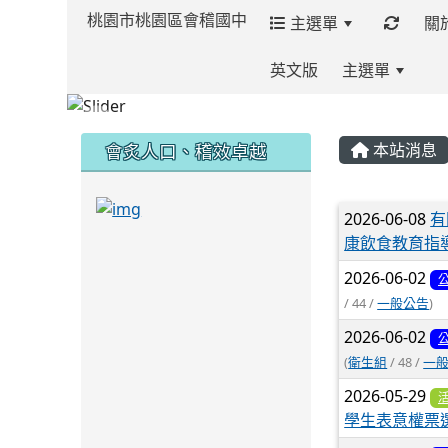
桃園市桃園區會稽國中
主選單
關
英文版
主選單
:::
:::
:::
會炙人口、稽效卓越
本站消息
link to https://sites.google.com/kjjh
文章列
2026-06-08
有
康飲食教育指
link to https://sites.google.com/kjjhs.tyc.
2026-06-02
/ 44 /
一般公告
)
2026-06-02
(
衛生組
/ 48 /
一
2026-05-29
學生表意權票