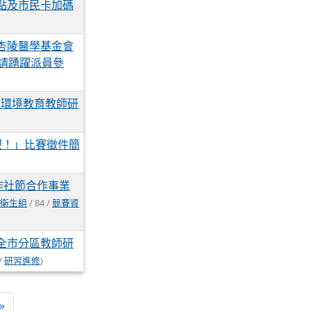
集點及市民卡加碼
杏陵醫學基金會
，請踴躍派員參
式」環境教育教師研
塑！」比賽徵件簡
作社節合作事業
(
衛生組
/ 84 /
競賽資
全市分區教師研
 /
研習進修
)
»