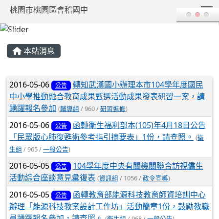
T
桃園市桃園區會稽國中
:::
本站消息
文章列表
2016-05-06
轉知武漢國小辦理本市104學年度國民
公告
中小學推動融合教育成果甄選活動成果發表研習一案，請
踴躍報名參加
(
輔導組
/ 960 /
研習進修
)
2016-05-06
函轉衛生福利部本(105)年4月18日公告
公告
「民眾版心肺復甦術參考指引摘要表」1份，請查照。
(
衛
生組
/ 965 /
一般公告
)
2016-05-05
104學年度中央有關機關聯合訪視僑生
公告
活動綜合座談意見彙復表
(
資訊組
/ 1056 /
政令宣導
)
2016-05-05
函轉教育部能源科技教育師資培訓中心
公告
辦理「能源科技教案設計工作坊」活動簡章1份，鼓勵教職
員踴躍報名參加，請查照。
(
衛生組
/ 968 /
一般公告
)