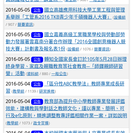
2016-05-05
國立高雄應用科技大學工業工程與管理
公告
系舉辦「工管系2016 TKB青少年千碩機器人大賽」
(
設備組
/ 907 /
競賽資訊
)
2016-05-05
國立嘉義高級工業職業學校與勞動部勞
公告
動力發展署雲嘉南分署合作辦理「2016全國創意機器人競
技大賽」計劃書及報名表1份
(
設備組
/ 1076 /
競賽資訊
)
2016-05-05
轉知全國家長會訂於105年5月28日辦理
公告
終身學習、家庭及親職教育等社會教育─「師鐸親師研習
營」活動
(
資料組
/ 880 /
一般公告
)
2016-05-04
「區分性ABC教學法」教師專業成長研
公告
習
(
教學組
/ 1139 /
研習進修
)
2016-05-04
教育部為提升中小學教師專業發展評鑑
公告
效能，建構教與學對話之教師文化，謹以專業、簡明、可
行及e化原則，精進調整教專評鑑相關作業一案，詳如說明
(
教學組
/ 1073 /
政令宣導
)