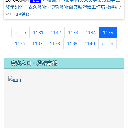
2016-05-04
本校辦理本市藝術與人文專業成長有效
公告
教學研習：表演藝術 - 傳統藝術鑼鼓點體驗工作坊
(
教學組
/
941 /
研習進修
)
(curren
«
‹
1131
1132
1133
1134
1135
1136
1137
1138
1139
1140
›
»
:::
會炙人口、稽效卓越
link to https://sites.google.com/kjjhs.tyc.edu
link to https://sites.google.com/kjjhs.tyc.edu.tw/k