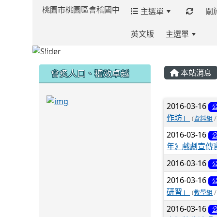
桃園市桃園區會稽國中
主選單
關
英文版
主選單
:::
:::
:::
會炙人口、稽效卓越
本站消息
link to https://sites.google.com/kjjh
文章列
2016-03-16
作坊」
(
資料組
/
link to https://sites.google.com/kjjhs.tyc.
2016-03-16
年》戲劇宣傳
2016-03-16
2016-03-16
研習」
(
教學組
/
2016-03-16