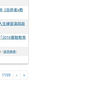
辦《自造者x教
人生練習演與說
2016實驗教育
4 /
研習進修
)
1159
›
»