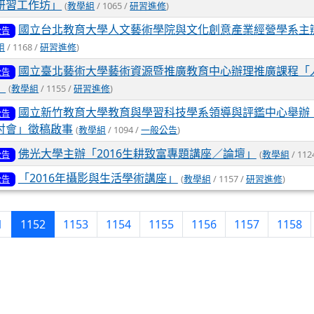
研習工作坊」
(
教學組
/ 1065 /
研習進修
)
國立台北教育大學人文藝術學院與文化創意產業經營學系主
公告
組
/ 1168 /
研習進修
)
國立臺北藝術大學藝術資源暨推廣教育中心辦理推廣課程「
公告
」
(
教學組
/ 1155 /
研習進修
)
國立新竹教育大學教育與學習科技學系領導與評鑑中心舉辦「
公告
討會」徵稿啟事
(
教學組
/ 1094 /
一般公告
)
佛光大學主辦「2016生耕致富專題講座／論壇」
(
教學組
/ 112
公告
「2016年攝影與生活學術講座」
(
教學組
/ 1157 /
研習進修
)
公告
(current)
1
1152
1153
1154
1155
1156
1157
1158