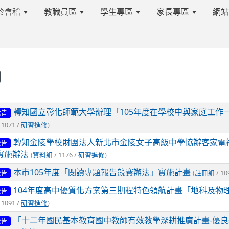
於會稽
教職員區
學生專區
家長專區
網
s.tyc.edu.tw/kjjhsnews/%E9%A6%96%E9%A0%81
表
轉知國立彰化師範大學辦理「105年度在學校中與家庭工作
公告
 1071 /
研習進修
)
edu.tw/kjjhsnews/%E9%A6%96%E9%A0%81
轉知金陵學校財團法人新北市金陵女子高級中學協辦客家電
公告
實施辦法
(
資料組
/ 1176 /
研習進修
)
本市105年度「閱讀專題報告競賽辦法」實施計畫
(
註冊組
/ 10
公告
104年度高中優質化方案第三期程特色領航計畫「地科及物
公告
 1091 /
研習進修
)
「十二年國民基本教育國中教師有效教學深耕推廣計畫-優
公告