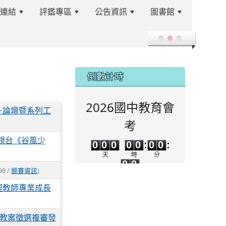
站連結
評鑑專區
公告資訊
圖書館
登入
:::
倒數計時
2026國中教育會
－論壇暨系列工
考
0
0
0
0
0
0
0
視台《谷風少
0
0
0
0
0
:
0
0
:
0
0
天
時
分
0
0
98 /
競賽資訊
)
秒
理教師專業成長
良教案徵選複審發