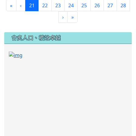
(current)
«
‹
21
22
23
24
25
26
27
28
›
»
:::
會炙人口、稽效卓越
link to https://sites.google.com/kjjhs.tyc.edu
link to https://sites.google.com/kjjhs.tyc.edu.tw/k