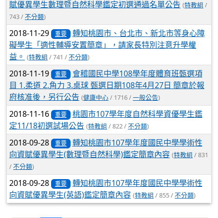
賦優異學生數理暨自然科學鑑定初選通過名單公告
(
特教組
/
743 /
不分類
)
2018-11-29
轉知桃園市、台北市、新北市等身心障
重要
礙學生「適性輔導安置簡章」，請家長特別注意升學權
益。
(
特教組
/ 741 /
不分類
)
2018-11-19
會稽國民中學108學年度體育班甄選項
重要
目 1.柔道 2.角力 3.桌球 甄選日期108年4月27日 簡章於報
府核准後，另行公告
(
健康中心
/ 1716 /
一般公告
)
2018-11-16
桃園市107學年度自然科學資優學生鑑
重要
定11/18初選試場公告
(
特教組
/ 822 /
不分類
)
2018-09-28
轉知桃園市107學年度國民中學學術性
重要
向資賦優異學生(數理暨自然科學)鑑定簡章內容
(
特教組
/ 831
/
不分類
)
2018-09-28
轉知桃園市107學年度國民中學學術性
重要
向資賦優異學生(英語)鑑定簡章內容
(
特教組
/ 855 /
不分類
)