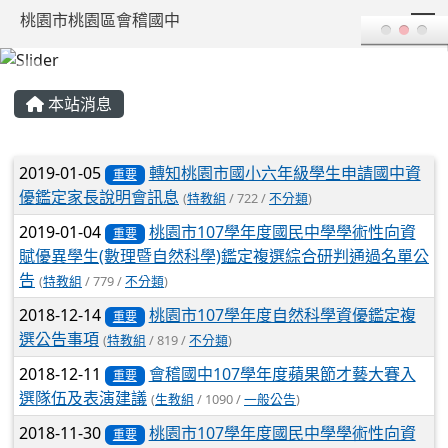
T
桃園市桃園區會稽國中
:::
本站消息
文章列表
2019-01-05
轉知桃園市國小六年級學生申請國中資
重要
優鑑定家長說明會訊息
(
特教組
/ 722 /
不分類
)
2019-01-04
桃園市107學年度國民中學學術性向資
重要
賦優異學生(數理暨自然科學)鑑定複選綜合研判通過名單公
告
(
特教組
/ 779 /
不分類
)
2018-12-14
桃園市107學年度自然科學資優鑑定複
重要
選公告事項
(
特教組
/ 819 /
不分類
)
2018-12-11
會稽國中107學年度蘋果節才藝大賽入
重要
選隊伍及表演建議
(
生教組
/ 1090 /
一般公告
)
2018-11-30
桃園市107學年度國民中學學術性向資
重要