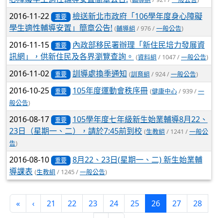
2016-11-22
檢送新北市政府「106學年度身心障礙
重要
學生適性輔導安置」簡章公告!
(
輔導組
/ 976 /
一般公告
)
2016-11-15
內政部移民署辦理「新住民培力發展資
重要
訊網」，供新住民及各界瀏覽查詢。
(
資料組
/ 1047 /
一般公告
)
2016-11-02
訓導處換季通知
(
訓育組
/ 924 /
一般公告
)
重要
2016-10-25
105年度運動會秩序冊
(
健康中心
/ 939 /
一
重要
般公告
)
2016-08-17
105學年度七年級新生始業輔導8月22、
重要
23日（星期一、二），請於7:45前到校
(
生教組
/ 1241 /
一般公
告
)
2016-08-10
8月22、23日(星期一、二) 新生始業輔
重要
導課表
(
生教組
/ 1245 /
一般公告
)
(current)
«
‹
21
22
23
24
25
26
27
28