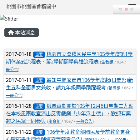
T
桃園市桃園區會稽國中
:::
本站消息
文章列表
2017-01-18
桃園市立會稽國民中學105學年度第1學
重要
期休業式流程表、第2學期開學典禮流程表
(
生教組
/ 924 /
一
般公告
)
2017-01-11
轉知中壢家商自106學年度起(日間部)新
重要
生五科全面男女兼收，請九年級同學踴躍報考
(
輔導組
/ 862 /
一般公告
)
2016-11-28
紙風車劇團於105年12月6日星期二九點
重要
在本校風雨教室演出反毒戲劇「少年浮士德」，歡迎有興
趣之民眾一同參與
(
訓育組
/ 1087 /
一般公告
)
2016-11-22
106學年度教育部國民及學前教育署身
重要
心障礙學生適性輔導安置簡章公告!
(
輔導組
/ 921 /
一般公告
)