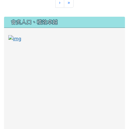
›
»
:::
會炙人口、稽效卓越
link to https://sites.google.com/kjjhs.tyc.edu
link to https://sites.google.com/kjjhs.tyc.edu.tw/k