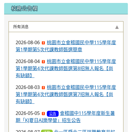
2026-05-05
會稽國中115學年度新生暑
公告
期「KJ夏日AI樂學營」招生公告
2026-08-07
北一區暨北二區技職教育共好
活動
交流座談會
2026-08-06
本局訂於115年8月22日(星期六)辦理
「2026桃園市孔廟祈福系列活動—儒門初開 智
慧啟航」，請協助公告周知，詳如說明，請查
照。
2026-08-04
國立嘉義大學特殊教育中心辦
公告
理「2026 TSSE國際學術研討會－國際視野與在
地回應：融合教育中社會情緒學習的理論與實
踐」實施計畫
2026-08-04
有關本府衛生局辦理之「115
活動
年桃園市青少年菸害防制實體解謎活動」，鼓勵
本校學生踴躍參與，請查照。
2026-08-04
函轉教育部國民及學前教育署
公告