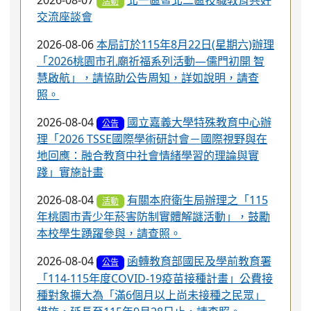
「114-115年度COVID-19疫苗接種計畫」公費接
種對象擴大為「滿6個月以上尚未接種之民眾」
措施，延長至115年9月28日止，請查照。
2026-08-03
東門國小辦理「桃園市115年
公告
度特教知能研習」，請鼓勵所屬教師踴躍報名參
加
[
more...
]
一般公告
研習進修
校內榮譽榜
競賽資訊
獎助學金
政令宣導