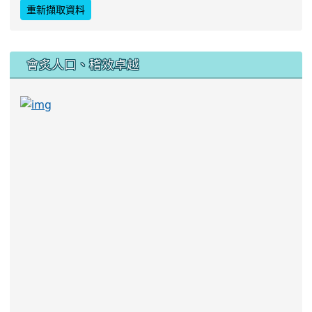
校園重要資訊
┃115教科書版本
┃114教科書版本
┃114-1行事曆
┃114學年度課程計畫
┃114學年度正常化教學會稽國中自我檢核表