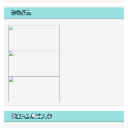
轉出入及新生入學
┃新生入學注意事項
┃校服繡學號說明
┃始業輔導注意事項
┃編班暨導師編配名單
┃轉出、轉入須知
防疫專區
┃校內疫情最新消息
┃停課不停學
┃校園防疫宣導影片
熱門議題