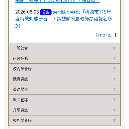
升學資訊
校外榮譽榜
校徽及特色認證
今日午餐資訊
2026-08-09 午餐 資訊
本校一律使用國產豬、牛肉食材
本校營養午餐有供應甲殼類、芒果、花生、牛奶及羊奶、蛋、
堅果類、芝麻、含麩質穀物、大豆、魚類、使用亞硫酸鹽類等
11種及其製品，不適合對其過敏體質者食用
當天不供餐，或尚無該日資訊！