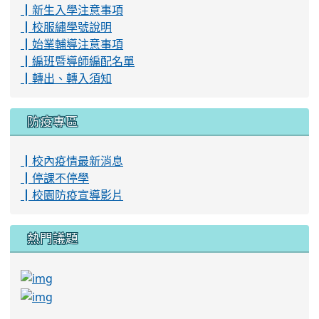
link to http://enc.moe.edu.tw \
link to https://sites.google.com/kjjhs.tyc.edu.tw/
ink to https://www.youtube.com/watch?v=Cbl1xiP3T9I
link to https://tycenglish.tyc.edu.tw/index.aspx?openE
link to https://tycenglish.tyc.edu.tw/index.aspx?openE
link to https://care.tyc.edu.tw/
link to https://care.tyc.edu.tw/
ink to https://friendlycampus.k12ea.gov.tw/StudentAffa
link to https://friendlycampus.k12ea.gov
link to https://care.tyc.edu.tw/
link to https://care.tyc.edu.tw/
link to https://www.youtube.com/watch?v=Cbl1xiP3T9I
link to https://friendlycampus.k12ea.gov.tw/StudentAff
link to https://www.youtube.com/watch?v=Cbl1xiP3T9I
link to https://tycenglish.tyc.edu.tw/index.aspx?openE
桃園市立會稽國民中學 | 33050 桃園市桃園區大興
路222號 | 總機：03-3551496 | 傳真：03-
3551683 | 學生請假專線：03-3551496 #311、316