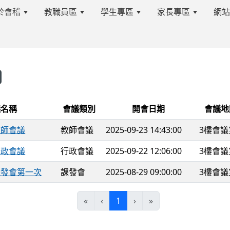
於會稽
教職員區
學生專區
家長專區
網
eting
s.tyc.edu.tw/kjjhsnews/%E9%A6%96%E9%A0%81
議名稱
會議類別
開會日期
會議地
edu.tw/kjjhsnews/%E9%A6%96%E9%A0%81
 教師會議
教師會議
2025-09-23 14:43:00
3樓會議
 行政會議
行政會議
2025-09-22 12:06:00
3樓會議
9 課發會第一次
課發會
2025-08-29 09:00:00
3樓會議
(current)
«
‹
1
›
»