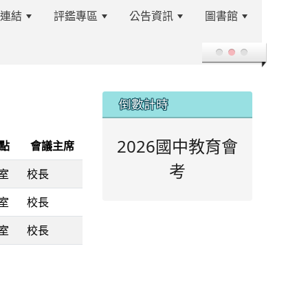
站連結
評鑑專區
公告資訊
圖書館
登入
:::
倒數計時
2026國中教育會
點
會議主席
考
室
校長
室
校長
室
校長