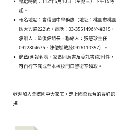
甄選時間：112年5月10日（星期三）下午15時
起。
報名地點：會稽國中學務處（地址：桃園市桃園
區大興路222號，電話：03-3551496分機315，
承辦人：塗俊偉組長，聯絡人：張慧珍主任
0922804676、陳俊毓教練0926110357）。
簡章(含報名表、家長同意書及委託書)如附件，
可自行下載或至本校校門口警衛室領取。
歡迎加入會稽國中大家庭，走上國際舞台的最好選
擇！