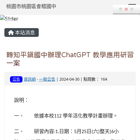
T
桃園市桃園區會稽國中
:::
本站消息
轉知平鎮國中辦理ChatGPT 教學應用研習
一案
資訊組
-
一般公告
| 2024-04-30 | 點閱數： 164
公告
說明：
一、
依據本校
學年活化教學計畫辦理。
112
二、
研習內容
日期：
月
日
六
整天
小
:1.
5
25
(
)
(6