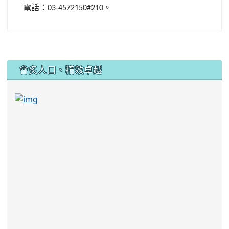
電話：
。
03-4572150#210
:::
會炙人口、稽效卓越
link to https://sites.google.com/kjjhs.tyc.edu
link to https://sites.google.com/kjjhs.tyc.edu.tw/k