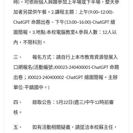
時
，可依照個人興趣參加上半場或下半場，整天參
)
加者另提供午餐。
課程主題：上午
2.
(9:00~12:00)-
命題出卷、下午
繪
ChatGPT
(13:00~16:00)-ChatGPT
圖簡報。
地點
本校電腦教室
參與人數：
人以
3.
:
4.
12
內，不限科別。
三、
報名方式：請自行上本市教育資源發展入
口網報名
活動編號
命題
(
:J00023-240400001-ChatGPT
出卷；
繪圖簡報。主辦
J00023-240400002 -ChatGPT
單位
平鎮國中。
-
)
四、
錄取公告：
月
日
週三
中午
時前審
5
22
(
)
12
核。
五、
如有活動相關疑義，請逕洽本校蘇主任，