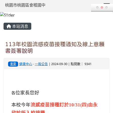
T
桃園市桃園區會稽國中
:::
本站消息
113年校園流感疫苗接種通知及線上意願
書簽署說明
健康中心
-
一般公告
| 2024-09-30 | 點閱數： 9341
重要
位家長您好
各
本校今年
流感疫苗接種訂於10/31(四)由永
欣診所入校接種