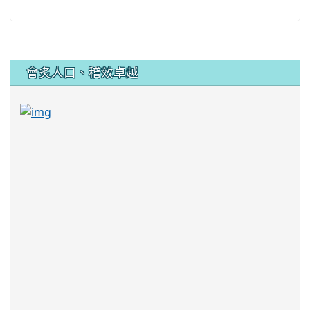
:::
會炙人口、稽效卓越
link to https://sites.google.com/kjjhs.tyc.edu
link to https://sites.google.com/kjjhs.tyc.edu.tw/k