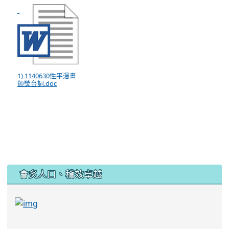
1) 1140630性平漫畫
頒獎台詞.doc
:::
會炙人口、稽效卓越
link to https://sites.google.com/kjjhs.tyc.edu
link to https://sites.google.com/kjjhs.tyc.edu.tw/k