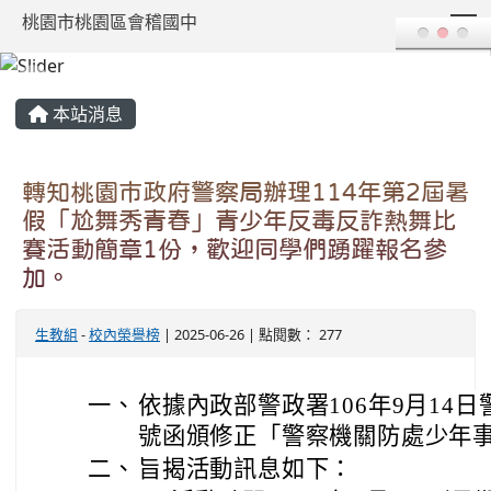
T
桃園市桃園區會稽國中
:::
本站消息
轉知桃園市政府警察局辦理114年第2屆暑
假「尬舞秀青春」青少年反毒反詐熱舞比
賽活動簡章1份，歡迎同學們踴躍報名參
加。
生教組
-
校內榮譽榜
| 2025-06-26 | 點閱數： 277
一、
依據內政部警政署106年9月14日警
號函頒修正「警察機關防處少年
二、
旨揭活動訊息如下：