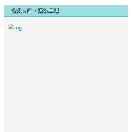
:::
會炙人口、稽效卓越
link to https://sites.google.com/kjjhs.tyc.edu
link to https://sites.google.com/kjjhs.tyc.edu.tw/k