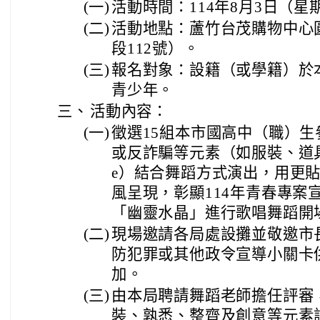
(一)
活動時間：114年8月3日（星期
(二)
活動地點：蘆竹台茂購物中心
段112號）。
(三)
報名對象：設籍（或學籍）於本
青少年。
三、
活動內容：
(一)
徵選15組本市國高中（職）
或反詐騙等元素（如服裝、道具、開
e）結合舞蹈方式演出，用更
風呈現，彰顯114年青春專案
「幽靈水晶」進行歌唱舞蹈開
(二)
現場邀請各局處設攤並敬邀市
防犯罪或其他政令宣導小關卡
加。
(三)
由本局聘請舞蹈老師擔任評審
裝、孰悉、整齊及創意等元素