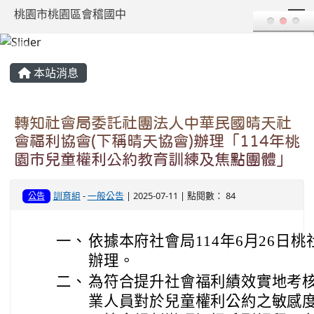
T
桃園市桃園區會稽國中
:::
本站消息
轉知社會局委託社團法人中華民國晴天社
會福利協會(下稱晴天協會)辦理「114年桃
園市兒童權利公約教育訓練及焦點團體」
訓育組
-
一般公告
| 2025-07-11 | 點閱數： 84
公告
一、
依據本府社會局114年6月26日桃社
辦理。
二、
為符合提升社會福利績效實地考
業人員對於兒童權利公約之敏感