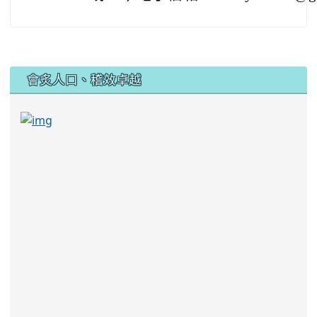
:::
會炙人口、稽效卓越
link to https://sites.google.com/kjjhs.tyc.edu
link to https://sites.google.com/kjjhs.tyc.edu.tw/k