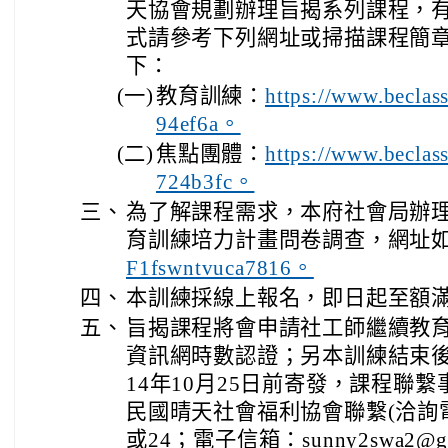
天協會規劃辦理旨揭系列課程，
式請參考下列網址或掃描課程簡章內
下：
(一)
教育訓練：
https://www.becla
94ef6a。
(二)
焦點團體：
https://www.becla
724b3fc。
三、
為了解課程需求，本府社會局辦理
育訓練培力計畫問卷調查，網址
F1fswntvuca7816。
四、
本訓練採線上報名，即日起至額
五、
旨揭課程將會申請社工師繼續教
資訊網時數認證；另本訓練結束後
14年10月25日前寄發，課程聯
民國晴天社會福利協會聯繫(洽詢電話：
或24；電子信箱：sunny2swa2@gm