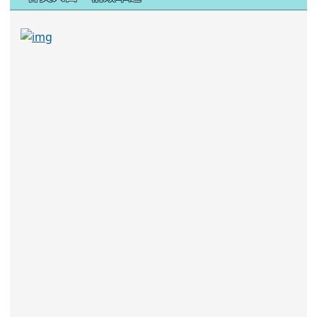
link to https://sites.google.com/kjjhs.tyc.edu
link to https://sites.google.com/kjjhs.tyc.edu.tw/k