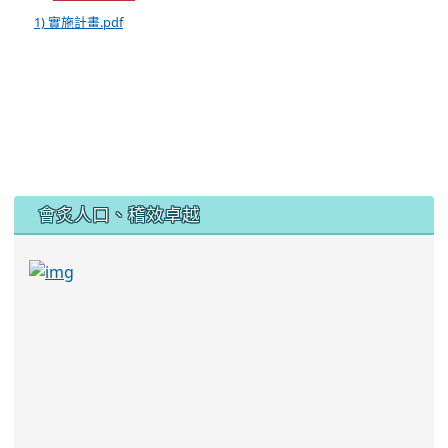
1) 實施計畫.pdf
:::
會炙人口、稽效卓越
link to https://sites.google.com/kjjhs.tyc.edu
link to https://sites.google.com/kjjhs.tyc.edu.tw/k