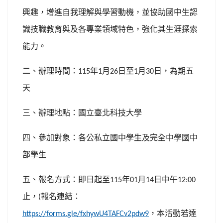
興趣，增進自我理解與學習動機，並協助國中生認
識技職教育與及各專業領域特色，強化其生涯探索
能力。
二、辦理時間：
年
月
日至
月
日，為期五
115
1
26
1
30
天
三、辦理地點：國立臺北科技大學
四、參加對象：各公私立國中學生及完全中學國中
部學生
五、報名方式：即日起至
年
月
日中午
115
01
14
12:00
止，
報名連結：
(
，本活動若達
https://forms.gle/fxhywU4TAFCv2pdw9