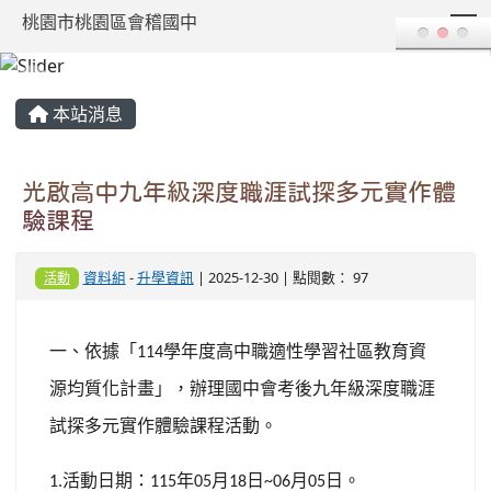
T
桃園市桃園區會稽國中
:::
本站消息
光啟高中九年級深度職涯試探多元實作體
驗課程
資料組
-
升學資訊
| 2025-12-30 | 點閱數： 97
活動
一、依據「
學年度高中職適性學習社區教育資
114
源均質化計畫」，辦理國中會考後九年級深度職涯
試探多元實作體驗課程活動。
活動日期：
年
月
日
月
日。
1.
115
05
18
~06
05