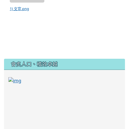
1) 文宣.png
:::
會炙人口、稽效卓越
link to https://sites.google.com/kjjhs.tyc.edu
link to https://sites.google.com/kjjhs.tyc.edu.tw/k