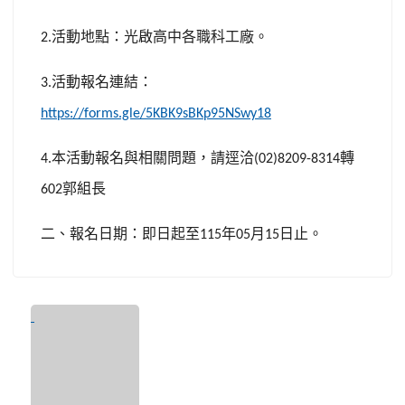
活動地點：光啟高中各職科工廠。
2.
活動報名連結：
3.
https://forms.gle/5KBK9sBKp95NSwy18
本活動報名與相關問題，請逕洽
轉
4.
(02)8209-8314
郭組長
602
二、報名日期：即日起至
年
月
日止。
115
05
15