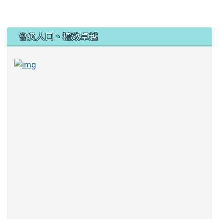
:::
會炙人口、稽效卓越
link to https://sites.google.com/kjjhs.tyc.edu
link to https://sites.google.com/kjjhs.tyc.edu.tw/k