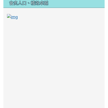
:::
會炙人口、稽效卓越
link to https://sites.google.com/kjjhs.tyc.edu
link to https://sites.google.com/kjjhs.tyc.edu.tw/k