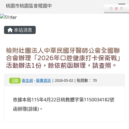
T
桃園市桃園區會稽國中
:::
本站消息
檢附社團法人中華民國牙醫師公會全國聯
合會辦理「2026年口腔健康打卡保衛戰」
活動辦法1份，餘依前函辦理，請查照。
衛生組
-
競賽資訊
| 2026-05-02 | 點閱數： 70
活動
依據本局115年4月22日桃教體字第1150034182號
函辦理(諒達)。