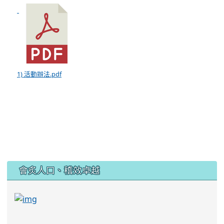
1) 活動辦法.pdf
:::
會炙人口、稽效卓越
link to https://sites.google.com/kjjhs.tyc.edu
link to https://sites.google.com/kjjhs.tyc.edu.tw/k