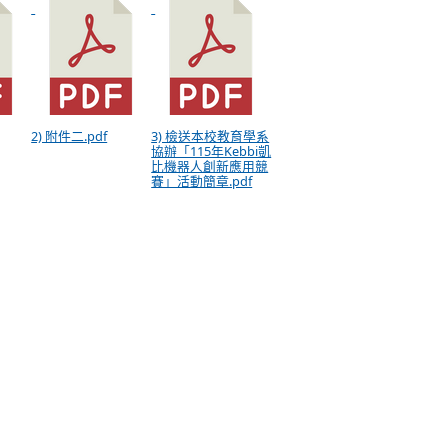
2) 附件二.pdf
3) 檢送本校教育學系
協辦「115年Kebbi凱
比機器人創新應用競
賽」活動簡章.pdf