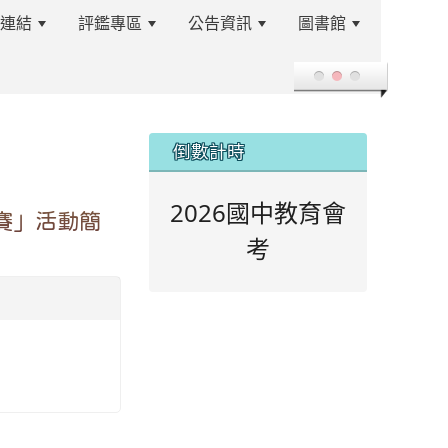
站連結
評鑑專區
公告資訊
圖書館
登入
:::
倒數計時
2026國中教育會
競賽」活動簡
考