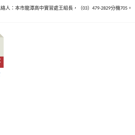
連絡人：本市龍潭高中實習處王組長，（
）
分機
。
03
479-2829
705
f