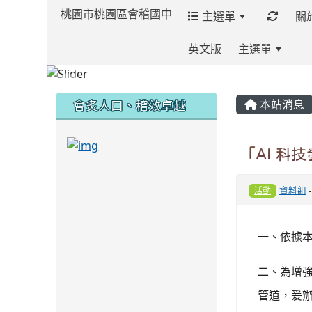
桃園市桃園區會稽國中
主選單
關
英文版
主選單
:::
:::
:::
會炙人口、稽效卓越
本站消息
link to https://sites.google.com/kjjh
「AI 
link to https://sites.google.com/kjjhs.tyc.
資料組
活動
一、依據
二、為增
管道，爰