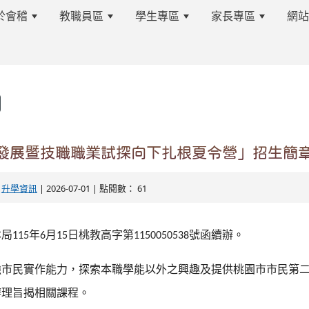
於會稽
教職員區
學生專區
家長專區
網
s.tyc.edu.tw/kjjhsnews/%E9%A6%96%E9%A0%81
科技發展暨技職職業試探向下扎根夏令營」招生簡
edu.tw/kjjhsnews/%E9%A6%96%E9%A0%81
-
升學資訊
| 2026-07-01 | 點閱數： 61
本局
年
月
日桃教高字第
號函續辦。
115
6
15
1150050538
強市民實作能力，探索本職學能以外之興趣及提供桃園市市民第
辦理旨揭相關課程。