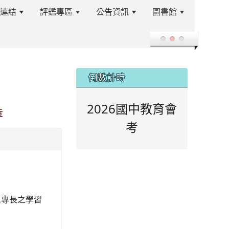
站連結
評鑑專區
公告資訊
圖書館
登入
:::
倒數計時
2026國中教育會
章
考
二專長之學習