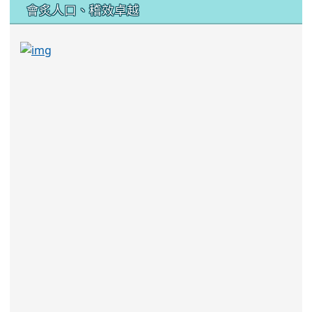
:::
會炙人口、稽效卓越
link to https://sites.google.com/kjjhs.tyc.edu
link to https://sites.google.com/kjjhs.tyc.edu.tw/k