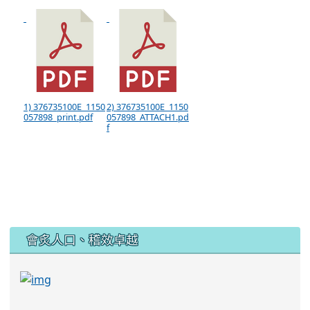
1) 376735100E_1150
2) 376735100E_1150
057898_print.pdf
057898_ATTACH1.pd
f
:::
會炙人口、稽效卓越
link to https://sites.google.com/kjjhs.tyc.edu
link to https://sites.google.com/kjjhs.tyc.edu.tw/k