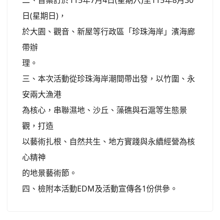
二、旨案訂於115年7月4日(星期六)至115年8月30
日(星期日)，
於大園、觀音、新屋等行政區「珍珠海岸」濱海廊
帶辦
理。
三、本次活動從珍珠海岸潮間帶出發，以竹圍、永
安兩大漁港
為核心，串聯濕地、沙丘、藻礁與石滬等生態景
觀，打造
以藝術扎根、自然共生、地方實踐與永續經營為核
心精神
的地景藝術節。
四、檢附本活動EDM及活動宣傳各1份供參。