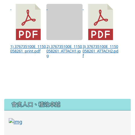
1) 376735100E_1150
2) 376735100E_1150
3) 376735100E_1150
058261_print.pdf
058261_ATTACH1.jp
058261_ATTACH2.pd
g
f
:::
會炙人口、稽效卓越
link to https://sites.google.com/kjjhs.tyc.edu
link to https://sites.google.com/kjjhs.tyc.edu.tw/k