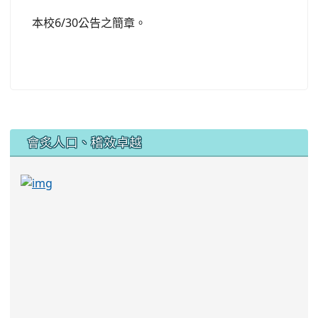
本校6/30公告之簡章。
:::
會炙人口、稽效卓越
link to https://sites.google.com/kjjhs.tyc.edu
link to https://sites.google.com/kjjhs.tyc.edu.tw/k