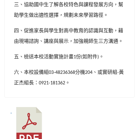
三、協助國中生了解各校特色與課程發展方向，幫
助學生做出適性選擇，規劃未來學習路徑。
四、促進家長與學生對高中教育的認識與互動，藉
由現場諮詢、講座與展示，加強親師生三方溝通。
五、檢送本校活動實施計畫
份
如附件
。
1
(
)
六、本校設備組
分機
、或實研組
黃
03-48236368
204
-
正杰組長：
。
0921-181362