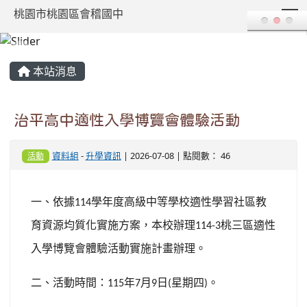
T
桃園市桃園區會稽國中
:::
本站消息
治平高中適性入學博覽會體驗活動
資料組
-
升學資訊
| 2026-07-08 | 點閱數： 46
活動
一、依據
學年度高級中等學校適性學習社區教
114
育資源均質化實施方案，本校辦理
桃三區適性
114-3
入學博覽會體驗活動實施計畫辦理。
二、活動時間：
年
月
日
星期四
。
115
7
9
(
)