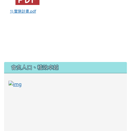
1) 實施計畫.pdf
:::
會炙人口、稽效卓越
link to https://sites.google.com/kjjhs.tyc.edu
link to https://sites.google.com/kjjhs.tyc.edu.tw/k