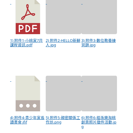
1) 附件1-小桃家7月
2) 附件2-HELLO新鮮
3) 附件3-數位教養練
課程資訊.pdf
人.jpg
習題.jpg
4) 附件4-青少年家長
5) 附件5-親密關係工
6) 附件6-祖孫樂淘桃
讀書會.jfif
作坊.png
創意照片徵件活動.jp
g