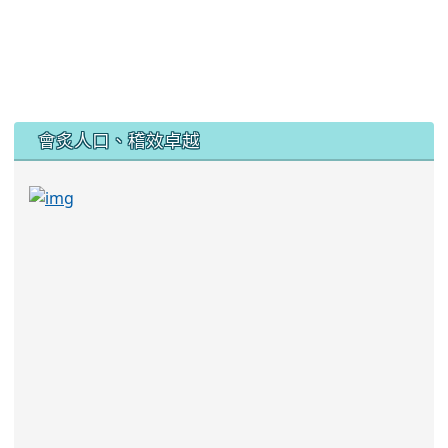
:::
會炙人口、稽效卓越
link to https://sites.google.com/kjjhs.tyc.edu
link to https://sites.google.com/kjjhs.tyc.edu.tw/k