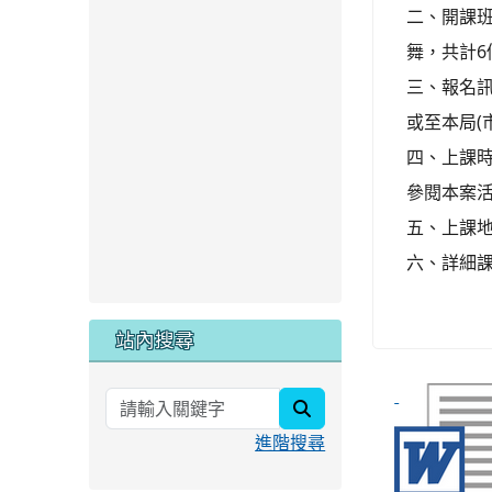
二、開課
舞，共計6
三、報名訊息
或至本局(
四、上課時
參閱本案
五、上課地
六、詳細課
站內搜尋
search
進階搜尋