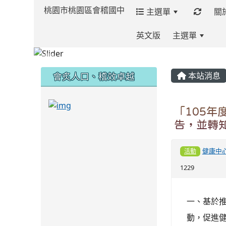
桃園市桃園區會稽國中
主選單
關
英文版
主選單
:::
:::
:::
會炙人口、稽效卓越
本站消息
link to https://sites.google.com/kjjh
「105
告，並轉
link to https://sites.google.com/kjjhs.tyc.
健康中
活動
1229
一、基於
動，促進