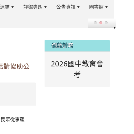
站連結
評鑑專區
公告資訊
圖書館
登入
:::
倒數計時
2026國中教育會
惠請協助公
考
勵民眾從事運