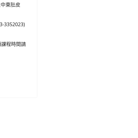
及中東肚皮
352023)
各類課程時間請