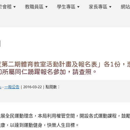
於會稽
教職員區
學生專區
家長專區
網
s.tyc.edu.tw/kjjhsnews/%E9%A6%96%E9%A0%81
年度第二期體育教室活動計畫及報名表」各1份，
知所屬同仁踴躍報名參加，請查照。
edu.tw/kjjhsnews/%E9%A6%96%E9%A0%81
心
-
一般公告
| 2016-03-22 | 點閱數：
推展全民運動理念，本局利用權管空間，開設各式運動課程，鼓
健康，以達到運動健身，快樂人生目標。