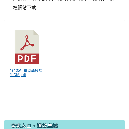
校網站下載.
1) 105年華岡藝校招
生DM.pdf
:::
會炙人口、稽效卓越