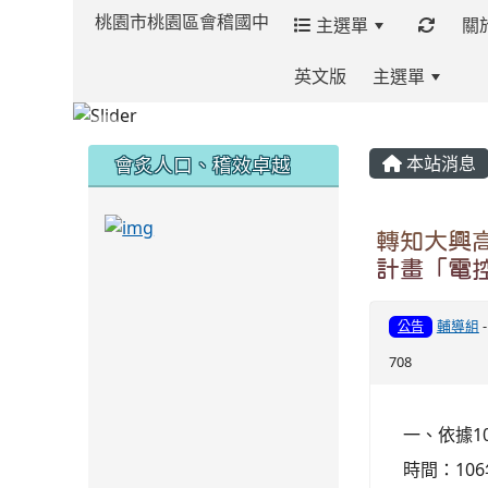
桃園市桃園區會稽國中
主選單
關
英文版
主選單
:::
:::
:::
會炙人口、稽效卓越
本站消息
link to https://sites.google.com/kjjh
轉知大興
計畫「電
link to https://sites.google.com/kjjhs.tyc.
輔導組
公告
708
一、依據1
時間：106