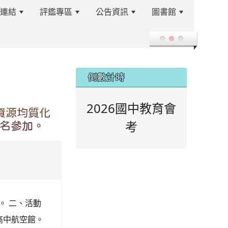
站連結
評鑑專區
公告資訊
圖書館
登入
:::
倒數計時
2026國中教育會
資源均質化
考
名參加。
。 二、活動
興高中航空館。