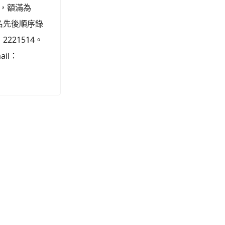
)，額滿為
報名先後順序錄
21514。
il：