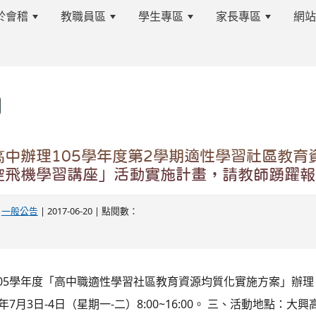
於會稽
教職員區
學生專區
家長專區
網
s.tyc.edu.tw/kjjhsnews/%E9%A6%96%E9%A0%81
高中辦理105學年度第2學期適性學習社區教育
控飛機學習講座」活動實施計畫，請教師踴躍報
edu.tw/kjjhsnews/%E9%A6%96%E9%A0%81
-
一般公告
| 2017-06-20 | 點閱數：
05學年度「高中職適性學習社區教育資源均質化實施方案」辦理
年7月3日-4日（星期一-二）8:00~16:00。 三、活動地點：大