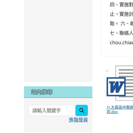
四、實施對
止，實施計
取。 六、
七、聯絡人
chou.chi
站內搜尋
1) 大興高中教
search
習.doc
進階搜尋