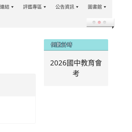
站連結
評鑑專區
公告資訊
圖書館
登入
:::
倒數計時
2026國中教育會
考