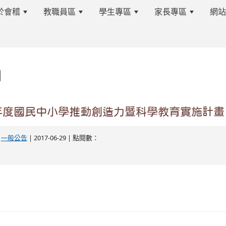
於會稽
教職員區
學生專區
家長專區
網
s.tyc.edu.tw/kjjhsnews/%E9%A6%96%E9%A0%81
6年度國民中小學推動創造力暨科學教育實施計畫
edu.tw/kjjhsnews/%E9%A6%96%E9%A0%81
-
一般公告
| 2017-06-29 | 點閱數：