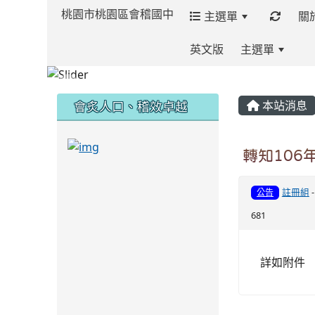
桃園市桃園區會稽國中
主選單
關
英文版
主選單
:::
:::
:::
會炙人口、稽效卓越
本站消息
link to https://sites.google.com/kjjh
轉知10
link to https://sites.google.com/kjjhs.tyc.
註冊組
公告
681
詳如附件