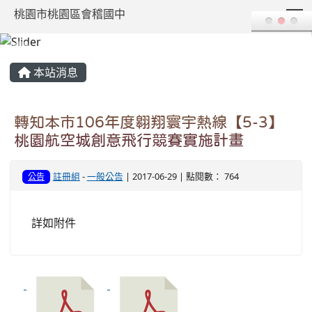
T
桃園市桃園區會稽國中
:::
本站消息
轉知本市106年度翱翔寰宇熱線【5-3】
桃園航空城創意飛行競賽實施計畫
註冊組
-
一般公告
| 2017-06-29 | 點閱數： 764
公告
詳如附件