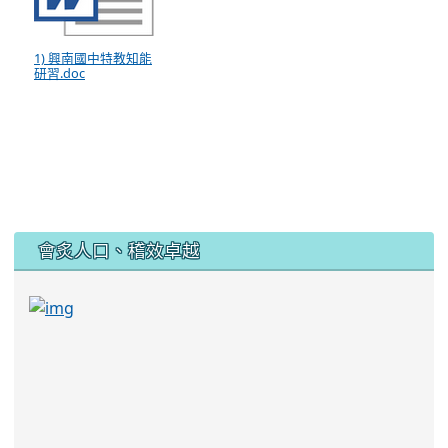
1) 興南國中特教知能
研習.doc
:::
會炙人口、稽效卓越
link to https://sites.google.com/kjjhs.tyc.edu
link to https://sites.google.com/kjjhs.tyc.edu.tw/k