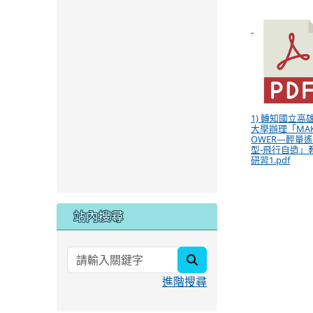
1) 轉知國立高
大學辦理「MAK
OWER—輕量
型-飛行自造」
研習1.pdf
站內搜尋
search
進階搜尋