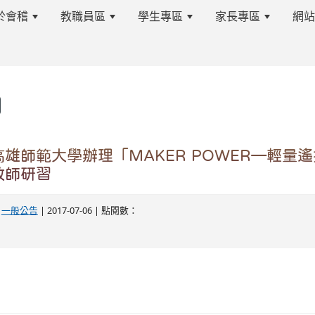
於會稽
教職員區
學生專區
家長專區
網
s.tyc.edu.tw/kjjhsnews/%E9%A6%96%E9%A0%81
雄師範大學辦理「MAKER POWER—輕量遙
教師研習
edu.tw/kjjhsnews/%E9%A6%96%E9%A0%81
-
一般公告
| 2017-07-06 | 點閱數：