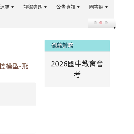
站連結
評鑑專區
公告資訊
圖書館
登入
:::
倒數計時
2026國中教育會
控模型-飛
考