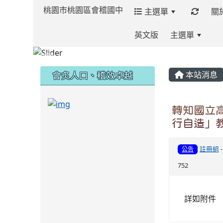
桃園市桃園區會稽國中
主選單
關
英文版
主選單
:::
:::
:::
會炙人口、稽效卓越
本站消息
link to https://sites.google.com/kjjh
轉知國立高
行自造」
link to https://sites.google.com/kjjhs.tyc.
註冊組
公告
752
詳如附件