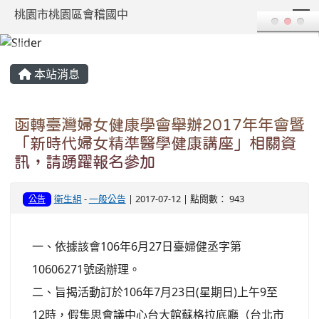
T
桃園市桃園區會稽國中
:::
本站消息
函轉臺灣婦女健康學會舉辦2017年年會暨
「新時代婦女精準醫學健康講座」相關資
訊，請踴躍報名參加
衛生組
-
一般公告
| 2017-07-12 | 點閱數： 943
公告
一、依據該會106年6月27日臺婦健丞字第
10606271號函辦理。
二、旨揭活動訂於106年7月23日(星期日)上午9至
12時，假集思會議中心台大館蘇格拉底廳（台北市