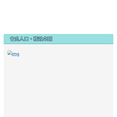
:::
會炙人口、稽效卓越
link to https://sites.google.com/kjjhs.tyc.edu
link to https://sites.google.com/kjjhs.tyc.edu.tw/k