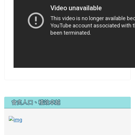
:::
會炙人口、稽效卓越
link to https://sites.google.com/kjjhs.tyc.edu
link to https://sites.google.com/kjjhs.tyc.edu.tw/k