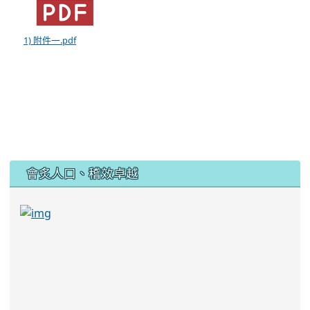
1) 附件一.pdf
:::
會炙人口、稽效卓越
link to https://sites.google.com/kjjhs.tyc.edu
link to https://sites.google.com/kjjhs.tyc.edu.tw/k