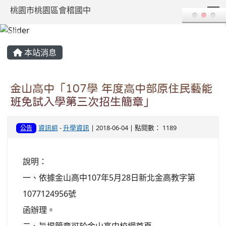
T
桃園市桃園區會稽國中
:::
本站消息
金山高中「107學 年度高中部原住民藝能
班免試入學第三次招生簡章」
資訊組
-
升學資訊
| 2018-06-04 | 點閱數： 1189
公告
說明：
一、依據金山高中107年5月28日新北金高教字第
1077124956號
函辦理。