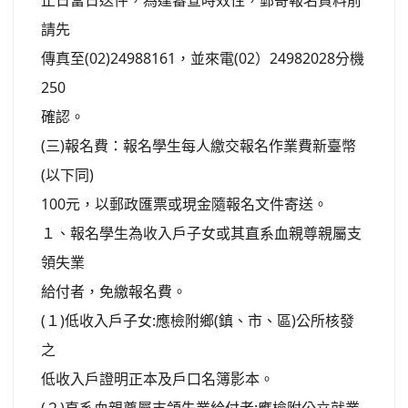
止日當日送件，為達審查時效性，郵寄報名資料前
請先
傳真至(02)24988161，並來電(02）24982028分機
250
確認。
(三)報名費：報名學生每人繳交報名作業費新臺幣
(以下同)
100元，以郵政匯票或現金隨報名文件寄送。
１、報名學生為收入戶子女或其直系血親尊親屬支
領失業
給付者，免繳報名費。
(１)低收入戶子女:應檢附鄉(鎮、市、區)公所核發
之
低收入戶證明正本及戶口名簿影本。