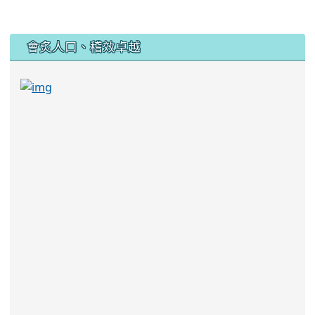
:::
會炙人口、稽效卓越
link to https://sites.google.com/kjjhs.tyc.edu
link to https://sites.google.com/kjjhs.tyc.edu.tw/k