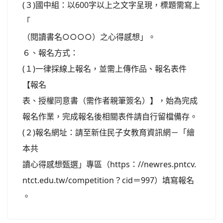
(３)國中組：以600字以上之文字呈現，標題需寫上
「
（閱讀書名○○○○）之心得感想」。
６、報名方式：
(１)一律採線上報名，並需上傳作品、報名表件
【報名
表、授權同意書（需作者親筆簽名）】，始為完成
報名作業，完成報名後相關表件請自行留檔備存。
(２)報名網址：請至新住民子女教育資訊網－「繪
本共
讀心得感想甄選」專區（https：//newres.pntcv.
ntct.edu.tw/competition？cid＝997）填寫報名
。