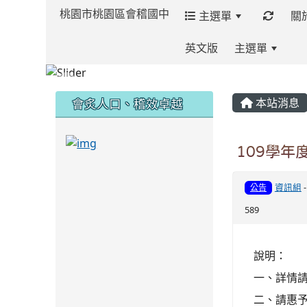
桃園市桃園區會稽國中
主選單
關
英文版
主選單
:::
:::
:::
會炙人口、稽效卓越
本站消息
link to https://sites.google.com/kjjh
109學年
link to https://sites.google.com/kjjhs.tyc.
資訊組
公告
589
說明：
一、詳情
二、請惠