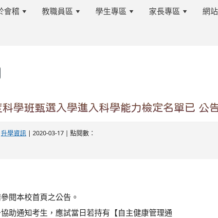
於會稽
教職員區
學生專區
家長專區
網
s.tyc.edu.tw/kjjhsnews/%E9%A6%96%E9%A0%81
度科學班甄選入學進入科學能力檢定名單已 公
edu.tw/kjjhsnews/%E9%A6%96%E9%A0%81
-
升學資訊
| 2020-03-17 | 點閱數：
請參閱本校首頁之公告。
予協助通知考生，應試當日若持有【自主健康管理通