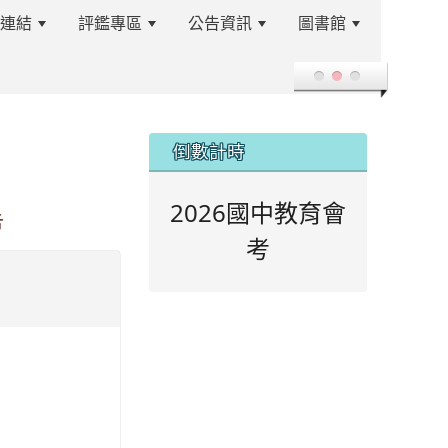
站連結
評鑑專區
公告資訊
圖書館
登入
:::
倒數計時
2026國中教育會
告
考