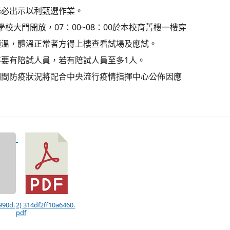
務必出示以利甄選作業。
30學校大門開放，07：00~08：00於本校育菁樓一樓穿
額溫，體溫正常者方得上樓查看試場及應試。
不要有陪試人員，若有陪試人員至多1人。
期間防疫狀況將配合中央流行疫情指揮中心公佈因應
。
990d.
2) 314df2ff10a6460.
pdf