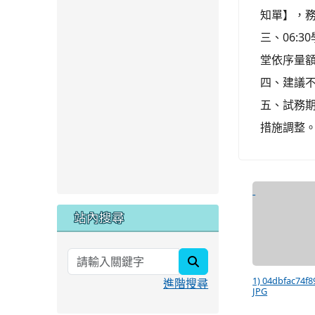
知單】，
三、06:
堂依序量
四、建議
五、試務
措施調整
站內搜尋
search
1) 04dbfac74f8
進階搜尋
JPG