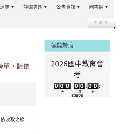
站連結
評鑑專區
公告資訊
圖書館
登入
:::
倒數計時
2026國中教育會
榜單，請依
考
0
0
0
0
0
0
0
0
0
0
0
0
:
0
0
:
0
0
天
時
分
0
0
秒
請依收取之錄