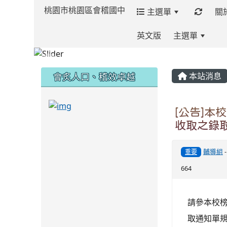
桃園市桃園區會稽國中
主選單
關
英文版
主選單
:::
:::
:::
會炙人口、稽效卓越
本站消息
link to https://sites.google.com/kjjh
[公告]本
收取之錄
link to https://sites.google.com/kjjhs.tyc.
輔導組
重要
664
請參本校
取通知單