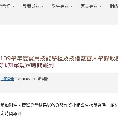
於會稽
教職員區
學生專區
家長專區
網
s.tyc.edu.tw/kjjhsnews/%E9%A6%96%E9%A0%81
校109學年度實用技能學程及技優甄審入學錄取
取通知單規定時間報到
edu.tw/kjjhsnews/%E9%A6%96%E9%A0%81
-
一般公告
| 2020-06-10 | 點閱數：
榜單如附件，實際分發結果以各分發作業小組公告榜單為準，並
規定時間報到