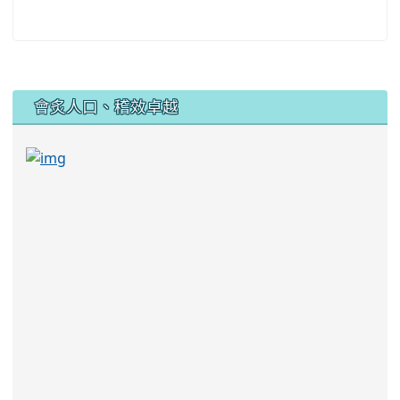
:::
會炙人口、稽效卓越
link to https://sites.google.com/kjjhs.tyc.edu
link to https://sites.google.com/kjjhs.tyc.edu.tw/k