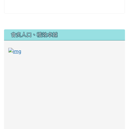
:::
會炙人口、稽效卓越
link to https://sites.google.com/kjjhs.tyc.edu
link to https://sites.google.com/kjjhs.tyc.edu.tw/k