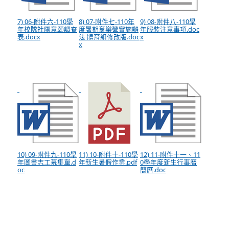
7) 06-附件六-110學
8) 07-附件七-110年
9) 08-附件八-110學
年校隊社團意願調查
度暑期育樂營實施辦
年服裝注意事項.doc
表.docx
法 體育組修改版.doc
x
x
10) 09-附件九-110學
11) 10-附件十-110學
12) 11-附件十一、11
年圖書志工募集單.d
年新生暑假作業.pdf
0學年度新生行事曆
oc
簡曆.doc