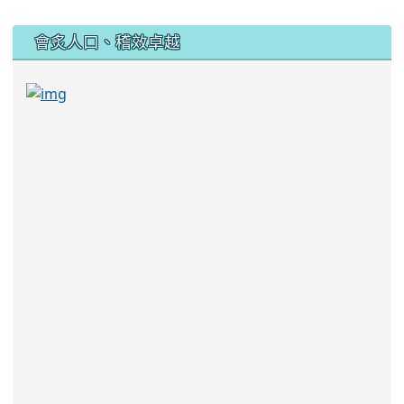
:::
會炙人口、稽效卓越
link to https://sites.google.com/kjjhs.tyc.edu
link to https://sites.google.com/kjjhs.tyc.edu.tw/k