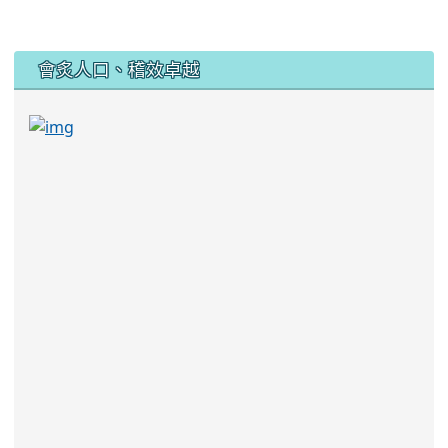
:::
會炙人口、稽效卓越
link to https://sites.google.com/kjjhs.tyc.edu
link to https://sites.google.com/kjjhs.tyc.edu.tw/k