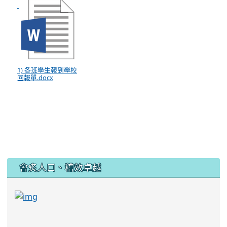
1) 各班學生報到學校
回報單.docx
:::
會炙人口、稽效卓越
link to https://sites.google.com/kjjhs.tyc.edu
link to https://sites.google.com/kjjhs.tyc.edu.tw/k